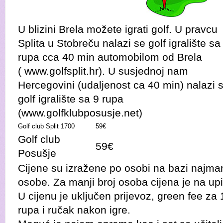
U blizini Brela možete igrati golf. U pravcu
Splita u Stobreču nalazi se golf igralište sa
rupa cca 40 min automobilom od Brela
(
www.golfsplit.hr
). U susjednoj nam
Hercegovini (udaljenost ca 40 min) nalazi 
golf igralište sa 9 rupa
(
www.golfklubposusje.net
)
Golf club Split 1700
59€
Golf club
59€
Posušje
Cijene su izražene po osobi na bazi najma
osobe. Za manji broj osoba cijena je na upi
U cijenu je uključen prijevoz, green fee za 
rupa i ručak nakon igre.