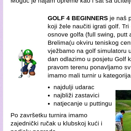
Moguć je najam opreme kao i sat sa učitel
GOLF 4 BEGINNERS
je naš 
koji žele naučiti igrati golf. 
osnove golfa (full swing, putt
Brelima(u okviru teniskog cent
vježbamo na golf simulatoru u 
dan odlazimo u posjetu Golf k
pravom terenu ponavljamo sv
imamo mali turnir u kategorij
najdulji udarac
najbliži zastavici
natjecanje u puttingu
Po završetku turnira imamo
zajednički ručak u klubskoj kući i